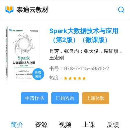
泰迪云教材
Spark大数据技术与应用
（第2版）（微课版）
肖芳，张良均；张天俊，席红旗，
王宏刚
书号：
978-7-115-59510-2
免费
阅读
热度：
申请样书
订购咨询
上课体验
简介
资源
视频
上课
反馈